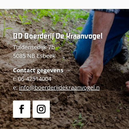
BD Boerderij De Kraanvogel
Tuldensedijk 7b
5085 NB Esbeek
Contact gegevens
t: 06-42514004
e:
info@boerderijdekraanvogel.n