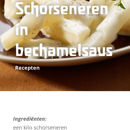
Schorseneren
in
bechamelsaus
Recepten
Ingrediënten:
een kilo schorseneren