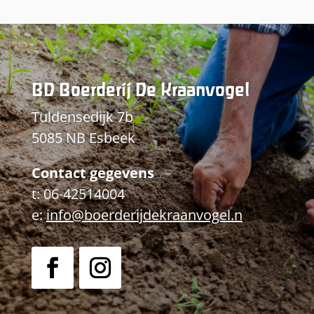
BD Boerderij De Kraanvogel
Tuldensedijk 7b
5085 NB Esbeek
Contact gegevens
t: 06-42514004
e:
info@boerderijdekraanvogel.n